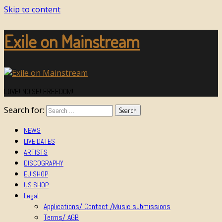
Skip to content
Exile on Mainstream
LOVE! NOISE! FREEDOM!
Search for:
NEWS
LIVE DATES
ARTISTS
DISCOGRAPHY
EU SHOP
US SHOP
Legal
Applications/ Contact /Music submissions
Terms/ AGB