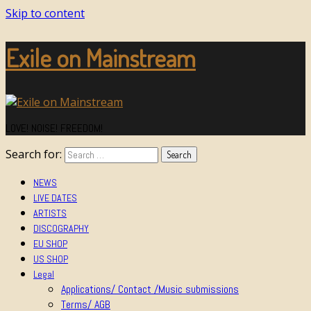
Skip to content
Exile on Mainstream
LOVE! NOISE! FREEDOM!
Search for:
NEWS
LIVE DATES
ARTISTS
DISCOGRAPHY
EU SHOP
US SHOP
Legal
Applications/ Contact /Music submissions
Terms/ AGB