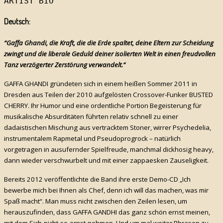
ARTIST BIO
Deutsch:
“Gaffa Ghandi, die Kraft, die die Erde spaltet, deine Eltern zur Scheidung
zwingt und die liberale Geduld deiner isolierten Welt in einen freudvollen
Tanz verzögerter Zerstörung verwandelt.”
GAFFA GHANDI gründeten sich in einem heißen Sommer 2011 in
Dresden aus Teilen der 2010 aufgelösten Crossover-Funker BUSTED
CHERRY. Ihr Humor und eine ordentliche Portion Begeisterung für
musikalische Absurditäten führten relativ schnell zu einer
dadaistischen Mischung aus vertracktem Stoner, wirrer Psychedelia,
instrumentalem Rapmetal und Pseudoprogrock – natürlich
vorgetragen in ausufernder Spielfreude, manchmal dickhosig heavy,
dann wieder verschwurbelt und mit einer zappaesken Zauseligkeit.
Bereits 2012 veröffentlichte die Band ihre erste Demo-CD „Ich
bewerbe mich bei Ihnen als Chef, denn ich will das machen, was mir
Spaß macht“. Man muss nicht zwischen den Zeilen lesen, um
herauszufinden, dass GAFFA GANDHI das ganz schön ernst meinen,
mit dem Sich-nicht-so-ernst-nehmen. Und um mal weiter Phrasen zu