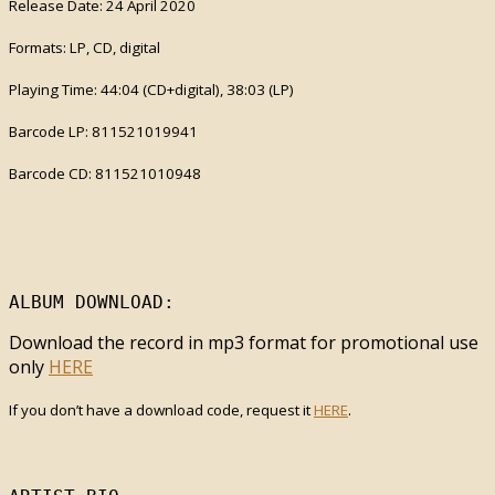
Release Date: 24 April 2020
Formats: LP, CD, digital
Playing Time: 44:04 (CD+digital), 38:03 (LP)
Barcode LP: 811521019941
Barcode CD: 811521010948
ALBUM DOWNLOAD:
Download the record in mp3 format for promotional use
only
HERE
If you don’t have a download code, request it
HERE
.