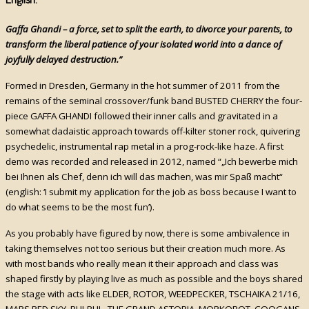
Gaffa Ghandi – a force, set to split the earth, to divorce your parents, to
transform the liberal patience of your isolated world into a dance of
joyfully delayed destruction.”
Formed in Dresden, Germany in the hot summer of 2011 from the
remains of the seminal crossover/funk band BUSTED CHERRY the four-
piece GAFFA GHANDI followed their inner calls and gravitated in a
somewhat dadaistic approach towards off-kilter stoner rock, quivering
psychedelic, instrumental rap metal in a prog-rock-like haze. A first
demo was recorded and released in 2012, named “„Ich bewerbe mich
bei Ihnen als Chef, denn ich will das machen, was mir Spaß macht“
(english: ‘I submit my application for the job as boss because I want to
do what seems to be the most fun’).
As you probably have figured by now, there is some ambivalence in
taking themselves not too serious but their creation much more. As
with most bands who really mean it their approach and class was
shaped firstly by playing live as much as possible and the boys shared
the stage with acts like ELDER, ROTOR, WEEDPECKER, TSCHAIKA 21/16,