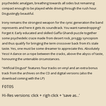
psychedelic amalgam, breathing towards all sides but remaining
compact enough to be played while driving through the rush hour.
Disgustingly beautiful.
Irony remains the strongest weapon for the cynic generation the band
represents and here it gets its soundtrack. You want namedropping?
Forget it. Early educated and skilled Gaffa Ghandi puzzle together
some psychedelic craze made from desert rock, proggy syncopism
and thus qualify for bringing the term crossover back from it’s stale
taste. Yes, one must be some dreamer to appreciate this. Absolutely
Yess! A dance on a rope between the cracks, above the abyss of taste,
honouring the untenable circumstances.
“Artificial Disgust” features four tracks on vinyl and an extra bonus
track from the archives on the CD and digital versions (also the
download coming with the LP)
FOTOS
Hi-Res versions: click + righ click + ‘save as…’