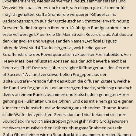
Experimentierens, wieder Verwerfens, Neuzusammensetzens und
Verzweifelns passiert es doch noch, von einigen gar nicht mehr für
möglich gehalten: Gaffa Ghandi, die verqueren Riffadelics mit
Dadaproganspruch aus der Ostdeutschen Schnittstellenverbindung
Dresden-Berlin bringen in ihrer nun 10 jährigen Bandgeschichte ihre
erste vollwertige LP bei Exile On Mainstream Records raus. Auf das auf
den klangvollen und wegweisenden Namen „Artificial Disgust“
hörende Vinyl sind 4 Tracks eingeritzt, welche die ganze
Schaffensbreite des Powerquartetts in aktuellster Form abbilden. Von
Heavy Metal beeinflussten Abrissen aus der „Ich bewerbe mich bei
Ihnen als Chef“-Demozeit, über straighte Riffbanger aus der „Record
of Success“-Ära und verschwurbelten Progepen aus der
„Folter&Strafe“-Periode führt das Album die diffusen Zutaten, welche
die Band seit Beginn aus- und anstrengend macht, schlüssig und doch
divers an einem Punkt zusammen und klatscht dem geneigten Hörer
gehörig die Fußmatten um die Ohren. Und das mit einem ganz eigenen
künstlerisch-künstlich und widerwärtig-anziehendem Charme. Ironie
ist die Waffe der zynischen Generation und hier bekommt sie ihren
Soundtrack. Ihr wollt Namedropping? Kriegt ihr nicht. Großgeworden
mit diversen musikalischen Früherziehungsmaßnahmen puzzeln
Gaffa Ghandi einen wirren Soundcocktail zusammen, der den Namen