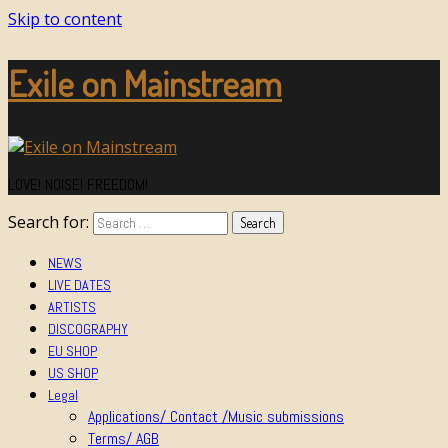
Skip to content
Exile on Mainstream
LOVE! NOISE! FREEDOM!
Search for:
NEWS
LIVE DATES
ARTISTS
DISCOGRAPHY
EU SHOP
US SHOP
Legal
Applications/ Contact /Music submissions
Terms/ AGB