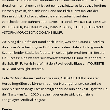
dreschen – ernst gemeint ist gut gemacht, letzteres braucht allerdings
ein wenig Schliff, den sich eine Band natürlich zuerst mal auf der
Bühne abholt. Und so spielten die vier ausufernd auf den
verschiedensten Bühnen oder davor, mit Bands wie u.a. LDER, ROTOR,
WEEDPECKER, TSCHAIKA 21/16, MARS RED SKY, BULBUL, THE GRAND
ASTORIA, MORKOBOT, COOGANS BLUFF.
2015 zog die Hälfte der Band nach Berlin, was den Sound zusätzlich
durch die Verarbeitung der Einflüsse aus den vitalen Underground-
Szenen beider Städte befeuerte. Im selben Jahr erschien mit “Record
Of Success” eine weitere selbstveröffentlichte CD und im Jahr darauf
die Split EP “Folter & Strafe” mit den Psychedelic-Bluesern TOURETTE
BOYS auf Setalight Records.
Exile On Mainstream freut sich wie irre, GAFFA GHANDI in unserer
Herde begrüßen zu können – von der Herangehensweise sind sie
ohnehin schon lange Familienmitglieder und nun per Vollzug offiziell in
der Gang – im April 2020 erscheint der erste wirklich offizielle
Longplayer “Artificial Disgust”
English: