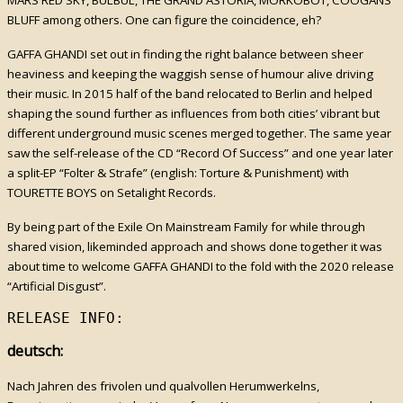
MARS RED SKY, BULBUL, THE GRAND ASTORIA, MORKOBOT, COOGANS
BLUFF among others. One can figure the coincidence, eh?
GAFFA GHANDI set out in finding the right balance between sheer
heaviness and keeping the waggish sense of humour alive driving
their music. In 2015 half of the band relocated to Berlin and helped
shaping the sound further as influences from both cities’ vibrant but
different underground music scenes merged together. The same year
saw the self-release of the CD “Record Of Success” and one year later
a split-EP “Folter & Strafe” (english: Torture & Punishment) with
TOURETTE BOYS on Setalight Records.
By being part of the Exile On Mainstream Family for while through
shared vision, likeminded approach and shows done together it was
about time to welcome GAFFA GHANDI to the fold with the 2020 release
“Artificial Disgust”.
RELEASE INFO:
deutsch:
Nach Jahren des frivolen und qualvollen Herumwerkelns,