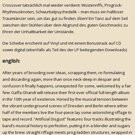
Crossover tatsächlich mal wieder verdient: Wüstenriffs, Progrock-
Rhythmusknoten, Schwurbelpsychedelik – man muss ein haltloser
Traumtänzer sein, um das gut zu finden. Eben! Ein Tanz auf dem Seil
zwischen den Stühlen über dem Abgrund des guten Geschmacks zu
Ehren der Unhaltbarkeit der Umstände.
Die Scheibe erscheint auf Vinyl und mit einem Bonustrack auf CD
sowie digital (ebenfalls als Teil des der LP beiliegenden Downloads)
english:
After years of brooding over ideas, scrapping them, re-formulating
and discarding again, more than once neck-deep in despair and
confusion it finally happens, unexpected for some, welcomed by a fair
few: Gaffa Ghandi will release their first ever official full-length album
in thir 10th year of existence. Honed by the musical tension between
the vibrant underground scenes of Dresden and Berlin where either
half of the members live the four-piece lay some astonishing riffage to
tape and record. “Artificial Disgust” features four tracks illustrating the
band’s musical history to perfection, putting it in a blender and sugars
up the brew: straight riffage meets prog-ladden structures, wrapped in